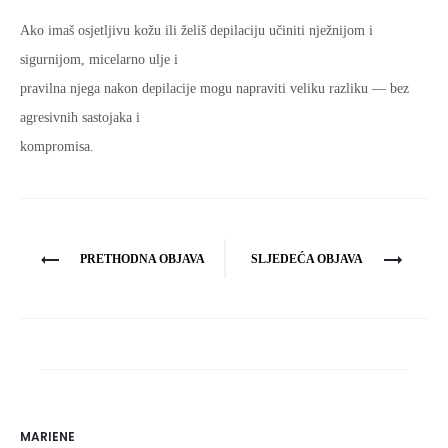
Ako imaš osjetljivu kožu ili želiš depilaciju učiniti nježnijom i
sigurnijom, micelarno ulje i
pravilna njega nakon depilacije mogu napraviti veliku razliku — bez
agresivnih sastojaka i
kompromisa.
Navigacija
PRETHODNA OBJAVA
SLJEDEĆA OBJAVA
objava
MARIENE