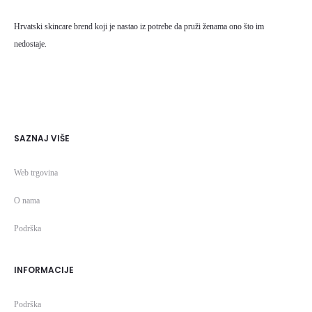
Hrvatski skincare brend koji je nastao iz potrebe da pruži ženama ono što im
nedostaje.
SAZNAJ VIŠE
Web trgovina
O nama
Podrška
INFORMACIJE
Podrška