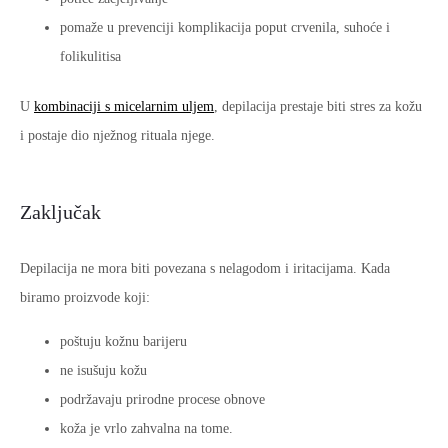
pomaže u prevenciji komplikacija poput crvenila, suhoće i
folikulitisa
U
kombinaciji s micelarnim uljem
, depilacija prestaje biti stres za kožu
i postaje dio nježnog rituala njege.
Zaključak
Depilacija ne mora biti povezana s nelagodom i iritacijama. Kada
biramo proizvode koji:
poštuju kožnu barijeru
ne isušuju kožu
podržavaju prirodne procese obnove
koža je vrlo zahvalna na tome.