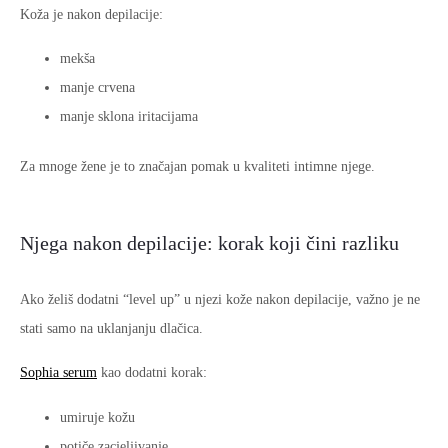
Koža je nakon depilacije:
mekša
manje crvena
manje sklona iritacijama
Za mnoge žene je to značajan pomak u kvaliteti intimne njege.
Njega nakon depilacije: korak koji čini razliku
Ako želiš dodatni “level up” u njezi kože nakon depilacije, važno je ne
stati samo na uklanjanju dlačica.
Sophia serum
kao dodatni korak:
umiruje kožu
potiče zacjeljivanje