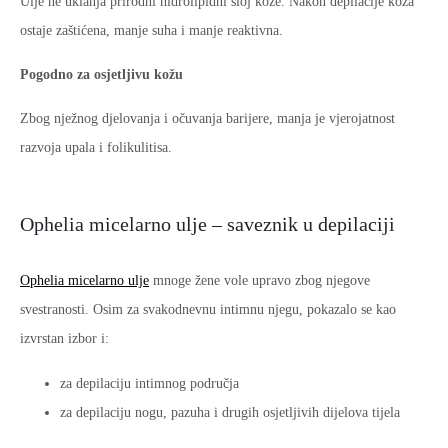
Ulje ne uklanja prirodni hidrolipidni sloj kože. Nakon depilacije koža
ostaje zaštićena, manje suha i manje reaktivna.
Pogodno za osjetljivu kožu
Zbog nježnog djelovanja i očuvanja barijere, manja je vjerojatnost
razvoja upala i folikulitisa.
Ophelia micelarno ulje – saveznik u depilaciji
Ophelia micelarno ulje
mnoge žene vole upravo zbog njegove
svestranosti. Osim za svakodnevnu intimnu njegu, pokazalo se kao
izvrstan izbor i:
za depilaciju intimnog područja
za depilaciju nogu, pazuha i drugih osjetljivih dijelova tijela